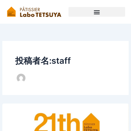
内
容
を
ス
キ
ッ
プ
投稿者名:staff